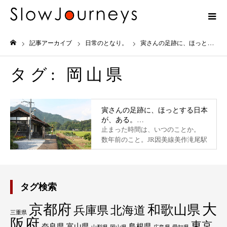
記事アーカイブ
日常のとなり。
寅さんの足跡に、ほっとする日本が、ある。美作滝尾駅
ホーム
タグ:
岡山県
止まった時間は、いつのことか。
数年前のこと。JR因美線美作滝尾駅
訪ねた。現在も昭和3年（1928）開
業当時の木造駅舎が残り、線路脇か
ら田んぼが広がっている風景に、時
間が止まっているかのようだ、とも
タグ検索
形容され […]
大
京都府
和歌山県
兵庫県
北海道
三重県
阪府
東京
奈良県
富山県
島根県