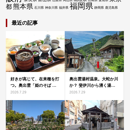
山梨県
岡山県
広島県
愛知県
福岡県
熊本県
都
石川県
神奈川県
福井県
静岡県
鹿児島県
最近の記事
好きが高じて、在来種を打
奥出雲湯村温泉。大蛇か川
つ。奥出雲「姫のそば …
か？ 斐伊川から湧く湯…
2026.7.29
2026.7.29