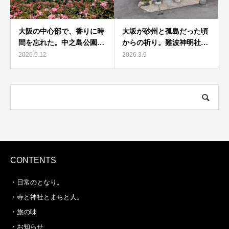
大阪の中心部で、香りに時
大坂が砂州と孤島だった頃
間を忘れた。中之島公園…
からの祈り。難波神明社…
2026.5.12
2026.3.9
CONTENTS
・日常のとなり。
・寺と神社とまちと人。
・旅の味
・お知らせ