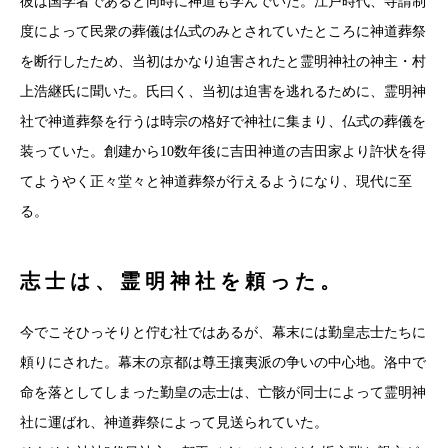
彼は国学者であると同時に神道も学んでいた。江戸時代、寺請制
度によって民衆の葬儀は仏式のみとされていたところに神道葬祭
を断行したため、当初はかなり迫害されたと霊明神社の神主・村
上浩継氏に聞いた。氏曰く、当初は迫害を逃れるために、霊明神
社で神道葬祭を行うは時宗の格好で神社に集まり、仏式の葬儀を
装っていた。創建から10数年後に吉田神道の吉田家より許状を得
てようやく正々堂々と神道葬祭が行えるようになり、現代に至
る。
志士は、霊明神社を頼った。
今でこそひっそりと佇む社ではあるが、幕末には勤皇志士たちに
頼りにされた。幕末の京都は尊王攘夷派の争いの中心地。洛中で
命を落としてしまった勤皇の志士は、亡骸が同士によって霊明神
社に運ばれ、神道葬祭によって見送られていた。