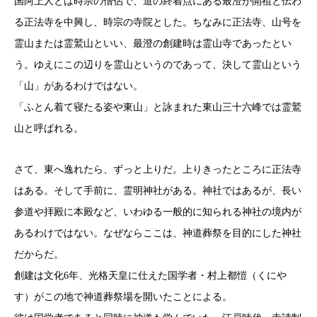
国阿上人とは時宗の僧侶で、道の終着点にある最澄が開祖と伝わ
る正法寺を中興し、時宗の寺院とした。ちなみに正法寺、山号を
霊山または霊鷲山といい、最澄の創建時は霊山寺であったとい
う。ゆえにこの辺りを霊山というのであって、決して霊山という
「山」があるわけではない。
「ふとん着て寝たる姿や東山」と詠まれた東山三十六峰では霊鷲
山と呼ばれる。
さて、東へ逸れたら、ずっと上りだ。上りきったところに正法寺
はある。そして手前に、霊明神社がある。神社ではあるが、長い
参道や拝殿に本殿など、いわゆる一般的に知られる神社の境内が
あるわけではない。なぜならここは、神道葬祭を目的にした神社
だからだ。
創建は文化6年、光格天皇に仕えた国学者・村上都愷（くにや
す）がこの地で神道葬祭場を開いたことによる。