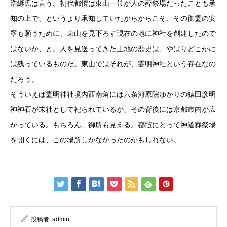
浩継氏は言う。初代都愷は東山一帯が人の葬祭場だったことも承
知の上で、というより承知していたからからこそ、その御霊の安
寧も願うために、東山を見下ろす現在の地に神社を創建したので
はないか、と。人を見送ってきた土地の歴史は、やはりどこかに
は残っているものだ。東山ではそれが、霊明神社という存在なの
だろう。
そういえば霊明神社境内西南角には六条河原院ゆかりの猿田彦明
神神石が末社として祀られているが、その背後には京都市内が広
がっている。もちろん、御所も見える。都愷にとって神道葬祭場
を開くには、この場所しかなかったのかもしれない。
投稿者:
admin