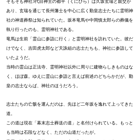
そもそも神社3代目神主の都平（くにひら）は久坂玄瑞と親交が
あり、玄瑞を通じて長州藩士を中心に広く勤皇志士たちに霊明神
社の神道葬祭は知られていた。坂本竜馬や中岡慎太郎らの葬儀を
執り行ったのも、霊明神社である。
竜馬は生前「霊山に参詣に行く」と霊明神社を訪れていた。彼だ
けでなく、吉田虎太郎など天誅組の志士たちも、神社に参詣して
いたようだ。
当時の霊山は正法寺、霊明神社以外に周りに建物らしきものはな
く、ほぼ森。ゆえに霊山に参詣と言えば前述のどちらかだが、勤
皇の志士ならば、神社のほうだろう。
志士たちの亡骸を運んだのは、先ほど二年坂を逸れて上ってきた
道。
この道は現在「幕末志士葬送の道」と名付けられている。もっと
も当時は石段などなく、ただの山道だったが。