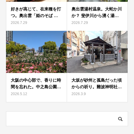
好きが高じて、在来種を打
奥出雲湯村温泉。大蛇か川
つ。奥出雲「姫のそば …
か？ 斐伊川から湧く湯…
2026.7.29
2026.7.29
大阪の中心部で、香りに時
大坂が砂州と孤島だった頃
間を忘れた。中之島公園…
からの祈り。難波神明社…
2026.5.12
2026.3.9