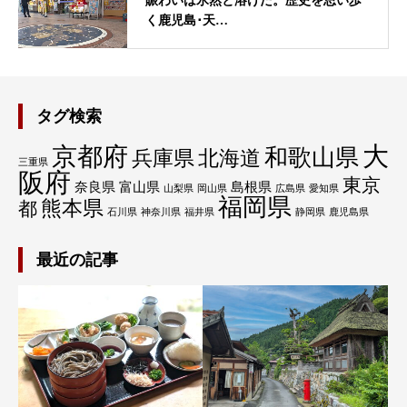
賑わいは氷然と溶けた。歴史を思い歩
く鹿児島･天…
タグ検索
大
京都府
和歌山県
兵庫県
北海道
三重県
阪府
東京
奈良県
富山県
島根県
山梨県
岡山県
広島県
愛知県
福岡県
熊本県
都
石川県
神奈川県
福井県
静岡県
鹿児島県
最近の記事