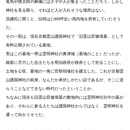
竜馬や慎太郎の葬儀にはさぞや人が集まったことだろう。しかし
神社を見る限り、それほど人が入れそうな場所はない。
浩継氏に聞くと、往時は2,000坪近い境内地を所有していたそう
だ。
その一部は、現在京都霊山護国神社で「旧霊山官修墳墓」として
有料公開されている墓地。
実はこの墓地一帯は霊明神社の奥津城（墓地のこと）だったが、
維新に尽力した志士たちを明治政府が政府として祀ることにし、
土地を公収、墓地の一角に官祭招魂社を建立した。これが京都霊
山護国神社の前身。なんだか承伏しがたい話であるが、そこに逆
らうことなどできない時代だったということか。
ちなみに現在も旧霊山官修墳墓の敷地内には霊明神社社中の墓が
あり、それらに参る人たちは護国神社からではなく、霊明神社を
通って向かうそうだ。