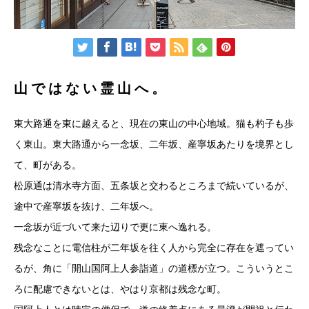
山ではない霊山へ。
東大路通を東に越えると、現在の東山の中心地域。猫も杓子も歩
く東山。東大路通から一念坂、二年坂、産寧坂あたりを境界とし
て、町がある。
松原通は清水寺方面、五条坂と交わるところまで続いているが、
途中で産寧坂を抜け、二年坂へ。
一念坂が近づいて来た辺りで更に東へ逸れる。
残念なことに電信柱が二年坂を往く人から完全に存在を遮ってい
るが、角に「開山国阿上人参詣道」の道標が立つ。こういうとこ
ろに配慮できないとは、やはり京都は残念な町。