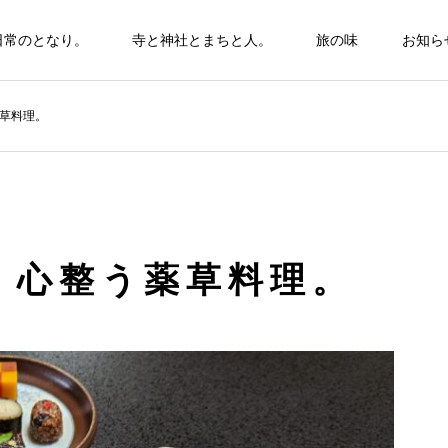
日常のとなり。
寺と神社とまちと人。
旅の味
お知ら
草料理。
、心整う薬草料理。