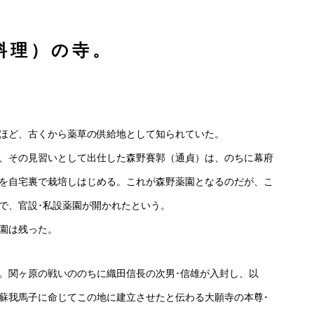
料理）の寺。
ほど、古くから薬草の供給地として知られていた。
、その見習いとして出仕した森野賽郭（通貞）は、のちに幕府
を自宅裏で栽培しはじめる。これが森野薬園となるのだが、こ
で、官設･私設薬園が開かれたという。
園は残った。
。関ヶ原の戦いののちに織田信長の次男･信雄が入封し、以
蘇我馬子に命じてこの地に建立させたと伝わる大願寺の本尊･