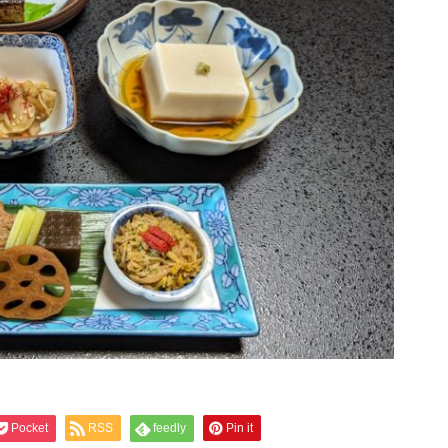
Pocket
RSS
feedly
Pin it