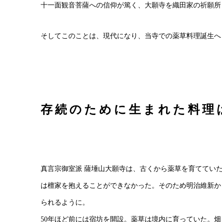
十一面観音菩薩への信仰が篤く、大願寺を織田家の祈願所
そしてこのことは、現代になり、当寺での薬草料理誕生へ
存続のために生まれた料理
真言宗御室派 薩埵山大願寺は、古くから薬草を育ててい
は檀家を抱えることができなかった。そのため明治維新か
られるように。
50年ほど前には宿坊を開設。薬草は境内に育っていた。