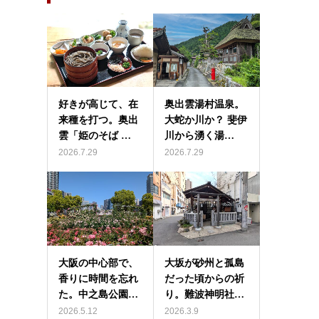
好きが高じて、在
奥出雲湯村温泉。
来種を打つ。奥出
大蛇か川か？ 斐伊
雲「姫のそば …
川から湧く湯…
2026.7.29
2026.7.29
大阪の中心部で、
大坂が砂州と孤島
香りに時間を忘れ
だった頃からの祈
た。中之島公園…
り。難波神明社…
2026.5.12
2026.3.9