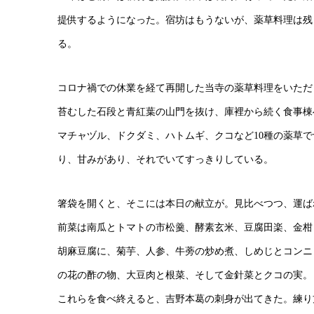
提供するようになった。宿坊はもうないが、薬草料理は残
る。
コロナ禍での休業を経て再開した当寺の薬草料理をいただ
苔むした石段と青紅葉の山門を抜け、庫裡から続く食事棟
マチャヅル、ドクダミ、ハトムギ、クコなど10種の薬草
り、甘みがあり、それでいてすっきりしている。
箸袋を開くと、そこには本日の献立が。見比べつつ、運ば
前菜は南瓜とトマトの市松羹、酵素玄米、豆腐田楽、金柑
胡麻豆腐に、菊芋、人参、牛蒡の炒め煮、しめじとコンニ
の花の酢の物、大豆肉と根菜、そして金針菜とクコの実。
これらを食べ終えると、吉野本葛の刺身が出てきた。練り