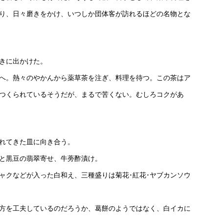
り、日々磨きをかけ、いつしか団体客が訪れるほどの名物とな
きに出かけた。
へ。熱々のやかんから薬草茶を注ぎ、料理を待つ。この茶はア
でつくられているそうだが、まるで苦くない。むしろコクがあ
れてきた皿に向き合う。
と黒豆の翡翠寄せ、牛蒡酢漬け。
ャクなどが入った白和え、三種盛りは菊花･紅花･ヤブカンソウ
方を工夫しているのだろうか、葛餅のようではなく、白イカに