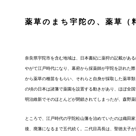
薬草のまち宇陀の、薬草（
奈良県宇陀市を含む地域は、日本書紀に薬狩の記載がある
やがて江戸時代になり、幕府から採薬師が宇陀を訪れた際
から薬草の種苗をもらい、それらと自身が採取した薬草類
の頃の日本は諸藩で薬園を設置する動きがあり、ほぼ全国
明治維新でそのほとんどが閉鎖されてしまったが、森野薬
ところで、江戸時代の宇陀松山藩を治めていたのは織田家
後、廃藩になるまで五代続く。二代目高長は、聖徳太子が