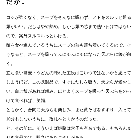
だが。
コシが強くなく、スープをそんなに吸わず、ノドをスルッと通る
麺がいい。だしはやや熱め。しかし麺の芯まで熱いわけではない
ので、案外スルスルっといける。
麺を食べ進んでいるうちにスープの熱も落ち着いてくるので、そ
うなると、スープを吸ってふにゃふにゃになった天ぷらに箸が向
く。
立ち食い蕎麦・うどんの隠れた主役はこいつではないかと思って
しまうほど、この既製品で、すぐにだしを吸う、天ぷらが愛おし
い。白ご飯があれば頼み、ほどよくスープを吸った天ぷらをのっ
けて食べれば、笑顔。
ともかく、合間に天ぷらを楽しみ、また黄そばをすすり、入って
10分もしないうちに、改札へと向かうのだった。
と、その前に。そういえば姫路は穴子も有名である。もちろんま
ねき食品では、駅弁にあなごめしがある。