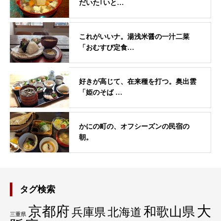
だいた｢いと…
これがいいナ。湯浅米醤の一汁二菜
「おむすび定食…
好きが高じて、在来種を打つ。奥出雲
「姫のそば …
かにの町の、オフシーズンの民宿の
朝。
タグ検索
大
京都府
和歌山県
兵庫県
北海道
三重県