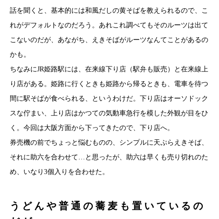
話を聞くと、基本的には和風だしの黄そばを教えられるので、こ
れがデフォルトなのだろう。あれこれ調べてもそのルーツは出て
こないのだが、あながち、えきそばがルーツなんてことがあるの
かも。
ちなみにJR姫路駅には、在来線下り店（駅弁も販売）と在来線上
り店がある。姫路に行くときも姫路から帰るときも、電車を待つ
間に駅そばが食べられる、というわけだ。下り店はオーソドック
スな佇まい、上り店はかつての気動車急行を模した外観が目をひ
く。今回は大阪方面から下ってきたので、下り店へ。
券売機の前でちょっと悩むものの、シンプルに天ぷらえきそば、
それに助六を合わせて…と思ったが、助六は早くも売り切れのた
め、いなり3個入りを合わせた。
うどんや普通の蕎麦も置いているの