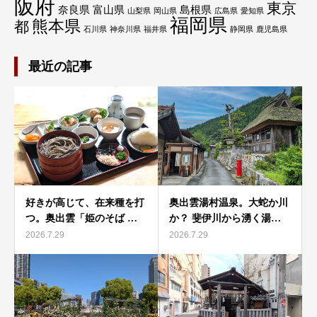
阪府
東京
奈良県
富山県
島根県
山梨県
岡山県
広島県
愛知県
福岡県
熊本県
都
石川県
神奈川県
福井県
静岡県
鹿児島県
最近の記事
好きが高じて、在来種を打
奥出雲湯村温泉。大蛇か川
つ。奥出雲「姫のそば …
か？ 斐伊川から湧く湯…
2026.7.29
2026.7.29