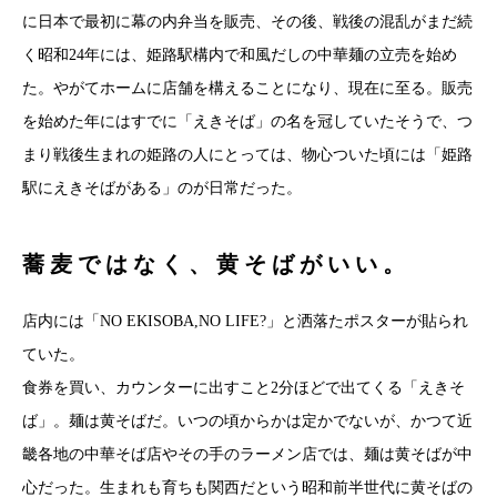
に日本で最初に幕の内弁当を販売、その後、戦後の混乱がまだ続
く昭和24年には、姫路駅構内で和風だしの中華麺の立売を始め
た。やがてホームに店舗を構えることになり、現在に至る。販売
を始めた年にはすでに「えきそば」の名を冠していたそうで、つ
まり戦後生まれの姫路の人にとっては、物心ついた頃には「姫路
駅にえきそばがある」のが日常だった。
蕎麦ではなく、黄そばがいい。
店内には「NO EKISOBA,NO LIFE?」と洒落たポスターが貼られ
ていた。
食券を買い、カウンターに出すこと2分ほどで出てくる「えきそ
ば」。麺は黄そばだ。いつの頃からかは定かでないが、かつて近
畿各地の中華そば店やその手のラーメン店では、麺は黄そばが中
心だった。生まれも育ちも関西だという昭和前半世代に黄そばの