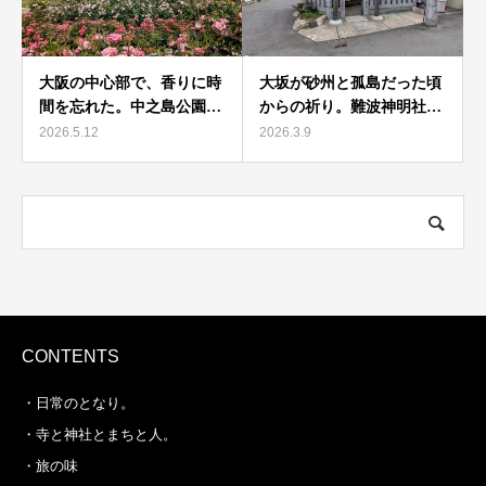
大阪の中心部で、香りに時
大坂が砂州と孤島だった頃
間を忘れた。中之島公園…
からの祈り。難波神明社…
2026.5.12
2026.3.9
CONTENTS
・日常のとなり。
・寺と神社とまちと人。
・旅の味