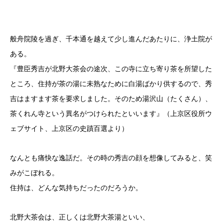
般舟院陵を過ぎ、千本通を越えて少し進んだあたりに、浄土院が
ある。
『豊臣秀吉が北野大茶会の途次、この寺に立ち寄り茶を所望した
ところ、住持が茶の湯に未熟なために白湯ばかり供するので、秀
吉はますます茶を要求しました。そのため湯沢山（たくさん）、
茶くれん寺という異名がつけられたといいます』（上京区役所ウ
ェブサイト、上京区の史蹟百選より）
なんとも痛快な逸話だ。その時の秀吉の顔を想像してみると、笑
みがこぼれる。
住持は、どんな気持ちだったのだろうか。
北野大茶会は、正しくは北野大茶湯といい、