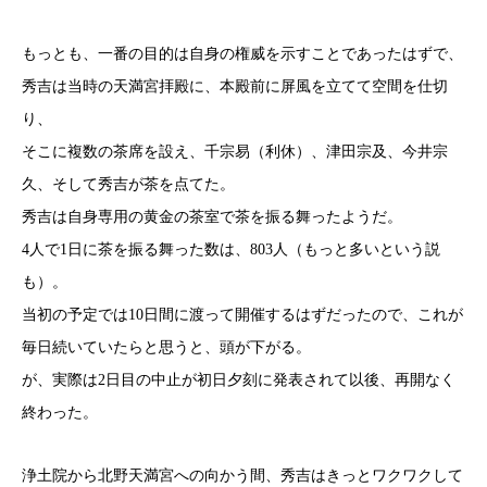
もっとも、一番の目的は自身の権威を示すことであったはずで、
秀吉は当時の天満宮拝殿に、本殿前に屏風を立てて空間を仕切
り、
そこに複数の茶席を設え、千宗易（利休）、津田宗及、今井宗
久、そして秀吉が茶を点てた。
秀吉は自身専用の黄金の茶室で茶を振る舞ったようだ。
4人で1日に茶を振る舞った数は、803人（もっと多いという説
も）。
当初の予定では10日間に渡って開催するはずだったので、これが
毎日続いていたらと思うと、頭が下がる。
が、実際は2日目の中止が初日夕刻に発表されて以後、再開なく
終わった。
浄土院から北野天満宮への向かう間、秀吉はきっとワクワクして