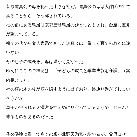
菅原道真公の母を祀った小さな社だ。道真公の母は大伴氏の出で
あることから、そう称されている。
社の前にある鳥居は京都三珍鳥居のひとつともされ、台座に蓮弁
が刻まれている。
祖父の代から文人家系であった道真公は、厳しく育てられたに違
いない。
その息子の成長を、母は温かく見守った。
ゆえにここのご神徳は、「子どもの成長と学業成就を守護」（案
内板より）。
社の横の木の枝が顔を隠すように出ており、終通り過ぎてしまい
そうだが、
息子が祀られる天満宮を控えめに見守っているようで、じーんと
来るものがあるのだった。
子の受験に際して多くの親が北野天満宮へ詣でるが、父母はぜ