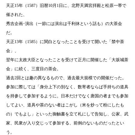
天正15年（1587）旧暦10月1日に、北野天満宮拝殿と松原一帯で
催された、
秀吉企画･演出（一節には演出は千利休という話も）の大茶会
だ。
天正13年（1585）に関白となったことを受けて開いた「禁中茶
会」、
翌年に太政大臣となったことを受けて正月に開催した「大坂城茶
会」に続く、三度目の茶会。
過去2回とは趣の異なるもので、過去最大規模での開催だった。
参加に際しては「身分上下の別なく、数寄者ならば手持ちの道具
を持参して参加するように。日本だけでなく唐国の者までも参加
してよい、道具や茶のない者はこがし（米を炒って粉にしたも
の）でもよし」といった御触書を立て札にして告知し、公家、武
家、民衆が入り交じって参加する、前例のないものだったとい
う。