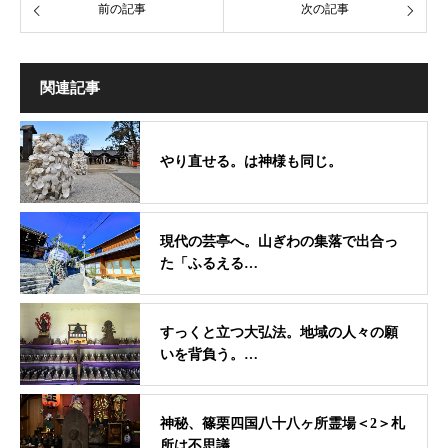
前の記事
次の記事
関連記事
やり直せる。は神様も同じ。
現代の芸亭へ。山ぎわの集落で出合っ
た「ふるえる…
すっくと立つ大弘法。地域の人々の願
いを背負う。…
神秘、篠栗四国八十八ヶ所霊場＜2＞札
所は不思議…