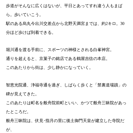
歩道がそんなに広くはないが、平日とあってすれ違う人もまば
ら。歩いていこう。
駅のある烏丸今出川交差点から北野天満宮までは、約2キロ。30
分ほど歩けば到着できる。
堀川通を渡る手前に、スポーツの神様とされる白峯神宮。
通りを超えると、京菓子の銘店である鶴屋吉信の本店。
このあたりから街は、少し静かになっていく。
智恵光院通、浄福寺通を過ぎ、しばらく歩くと「禁裏道場蹟」の
碑が見えてきた。
このあたりは町名を般舟院前町といい、かつて般舟三昧院があっ
たところだ。
般舟三昧院は、伏見･指月の里に後土御門天皇が建立した寺院だ
が、