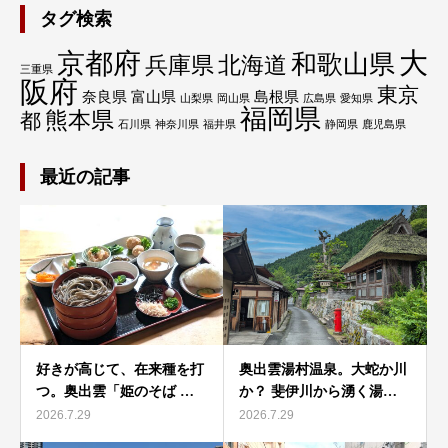
タグ検索
大
京都府
和歌山県
兵庫県
北海道
三重県
阪府
東京
奈良県
富山県
島根県
山梨県
岡山県
広島県
愛知県
福岡県
熊本県
都
石川県
神奈川県
福井県
静岡県
鹿児島県
最近の記事
好きが高じて、在来種を打
奥出雲湯村温泉。大蛇か川
つ。奥出雲「姫のそば …
か？ 斐伊川から湧く湯…
2026.7.29
2026.7.29